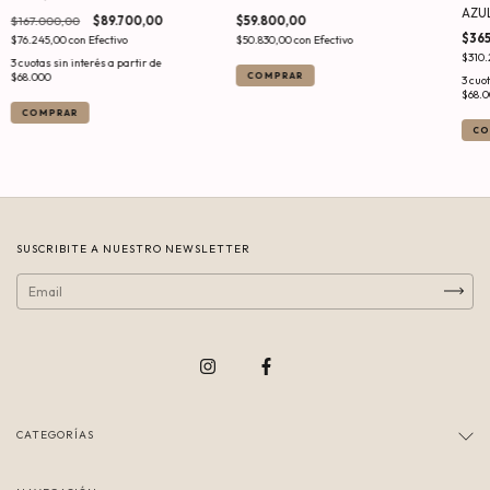
AZU
$167.000,00
$89.700,00
$59.800,00
$36
$76.245,00
con
Efectivo
$50.830,00
con
Efectivo
$310.
COMPRAR
COMPRAR
CO
SUSCRIBITE A NUESTRO NEWSLETTER
CATEGORÍAS