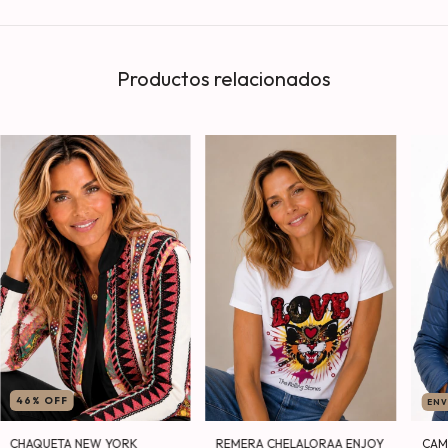
Productos relacionados
46
%
OFF
ENV
CHAQUETA NEW YORK
REMERA CHELALORAA ENJOY
CAM