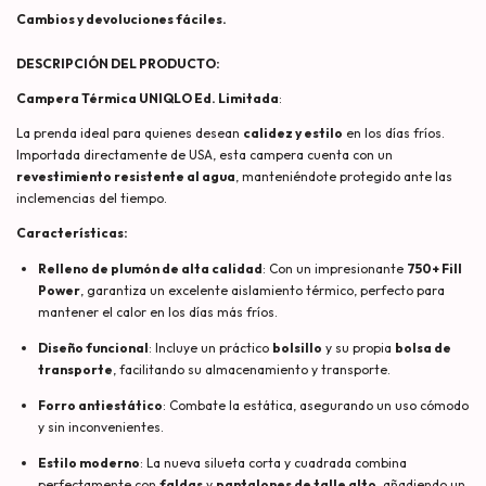
DESCRIPCIÓN DEL PRODUCTO:
Campera Térmica UNIQLO Ed. Limitada
:
La prenda ideal para quienes desean
calidez y estilo
en los días fríos.
Importada directamente de USA, esta campera cuenta con un
revestimiento resistente al agua
, manteniéndote protegido ante las
inclemencias del tiempo.
Características:
Relleno de plumón de alta calidad
: Con un impresionante
750+ Fill
Power
, garantiza un excelente aislamiento térmico, perfecto para
mantener el calor en los días más fríos.
Diseño funcional
: Incluye un práctico
bolsillo
y su propia
bolsa de
transporte
, facilitando su almacenamiento y transporte.
Forro antiestático
: Combate la estática, asegurando un uso cómodo
y sin inconvenientes.
Estilo moderno
: La nueva silueta corta y cuadrada combina
perfectamente con
faldas
y
pantalones de talle alto
, añadiendo un