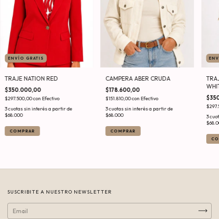
ENVÍO GRATIS
ENV
CAMPERA ABER CRUDA
TRAJE NATION RED
TRA
WHI
$178.600,00
$350.000,00
$35
$151.810,00
con
Efectivo
$297.500,00
con
Efectivo
$297.
COMPRAR
COMPRAR
CO
SUSCRIBITE A NUESTRO NEWSLETTER